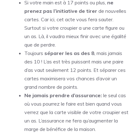
Si votre main est à 17 points ou plus,
ne
prenez pas l’initiative de tirer
de nouvelles
cartes. Car ici, cet acte vous fera sauter.
Surtout si votre croupier a une carte figure ou
un as. Là, il vaudra mieux finir avec une égalité
que de perdre.
Toujours
séparer les as des 8
, mais jamais
des 10 ! L’as est très puissant mais une paire
d’as vaut seulement 12 points. Et séparer ces
cartes maximisera vos chances d’avoir un
grand nombre de points.
Ne jamais prendre d’assurance:
le seul cas
où vous pourrez le faire est bien quand vous
verrez que la carte visible de votre croupier est
un as. L’assurance ne fera qu’augmenter la
marge de bénéfice de la maison.