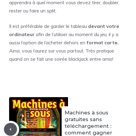
apprendra à quel moment vous devez tirer, doubler,
rester ou faire un split.
Il est préférable de garder le tableau
devant votre
ordinateu
r
afin de l’utiliser au moment du jeu, il y a
aussi l’option de l’acheter dehors en
format carte.
Ainsi, vous l’aurez sur vous partout. Très pratique
quand on se fait une soirée blackjack entre amis!
Machines à sous
gratuites sans
téléchargement :
comment gagner