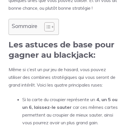
quelques unes que vous pouvez utiliser. Et on vous dit
bonne chance, ou plutôt bonne stratégie !
Sommaire
Les astuces de base pour
gagner au blackjack:
Même si c’est un pur jeu de hasard, vous pouvez
utiliser des combines stratégiques qui vous seront de
grand intérêt. Voici les quatre principales ruses:
Si la carte du croupier représente un
4, un 5 ou
un 6, laissez-le sauter
car ces mêmes cartes
permettent au croupier de mieux sauter, ainsi
vous pourrez avoir un plus grand gain.