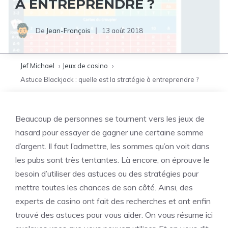
À ENTREPRENDRE ?
De
Jean-François
13 août 2018
Jef Michael
Jeux de casino
Astuce Blackjack : quelle est la stratégie à entreprendre ?
Beaucoup de personnes se tournent vers les jeux de
hasard pour essayer de gagner une certaine somme
d’argent. Il faut l’admettre, les sommes qu’on voit dans
les pubs sont très tentantes. Là encore, on éprouve le
besoin d’utiliser des astuces ou des stratégies pour
mettre toutes les chances de son côté. Ainsi, des
experts de casino ont fait des recherches et ont enfin
trouvé des astuces pour vous aider. On vous résume ici