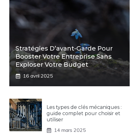
Stratégies D’avant-Garde Pour
Booster Votre Entreprise Sans
Exploser Votre Budget
16 avril 2025
Les types de clés mécaniques :
guide complet pour choisir et
utiliser
14 mars 2025