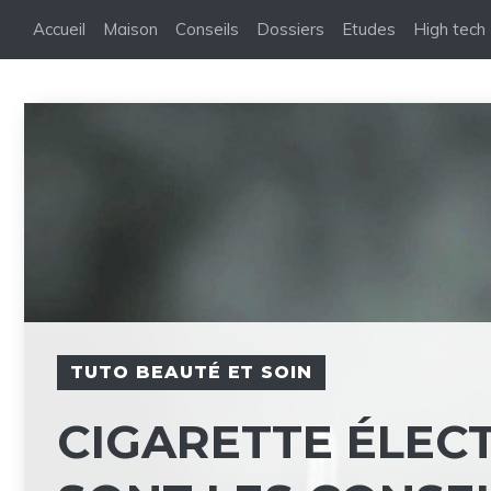
Aller
Accueil
Maison
Conseils
Dossiers
Etudes
High tech
au
contenu
TUTO BEAUTÉ ET SOIN
CIGARETTE ÉLEC