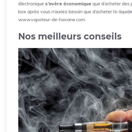
électronique
s’avère économique
que d’acheter des 
box après vous n’auriez besoin que d’acheter l’e-liquid
www.vapoteur-de-havane.com
.
Nos meilleurs conseils