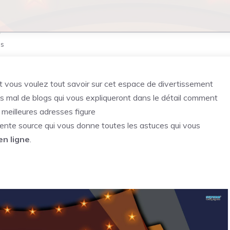
as
t vous voulez tout savoir sur cet espace de divertissement
as mal de blogs qui vous expliqueront dans le détail comment
s meilleures adresses figure
llente source qui vous donne toutes les astuces qui vous
en ligne
.