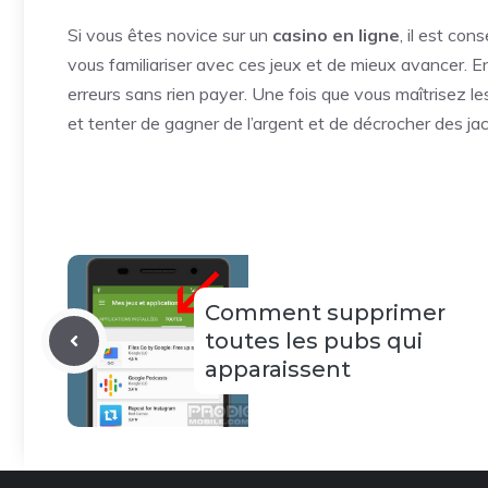
Si vous êtes novice sur un
casino en ligne
, il est co
vous familiariser avec ces jeux et de mieux avancer. En
erreurs sans rien payer. Une fois que vous maîtrisez l
et tenter de gagner de l’argent et de décrocher des ja
Comment supprimer
toutes les pubs qui
apparaissent