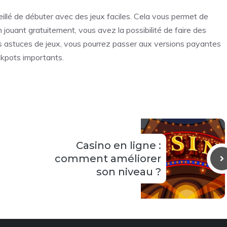
nseillé de débuter avec des jeux faciles. Cela vous permet de
 jouant gratuitement, vous avez la possibilité de faire des
es astuces de jeux, vous pourrez passer aux versions payantes
ckpots importants.
Casino en ligne :
comment améliorer
son niveau ?