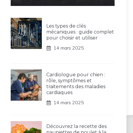
Les types de clés
mécaniques : guide complet
pour choisir et utiliser
14 mars 2025
Cardiologue pour chien :
rôle, symptômes et
traitements des maladies
cardiaques
14 mars 2025
Découvrez la recette des
paupiettes de poulet à la