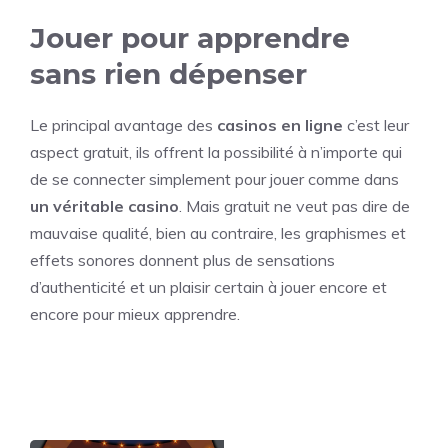
Jouer pour apprendre
sans rien dépenser
Le principal avantage des
casinos en ligne
c’est leur
aspect gratuit, ils offrent la possibilité à n’importe qui
de se connecter simplement pour jouer comme dans
un véritable casino
. Mais gratuit ne veut pas dire de
mauvaise qualité, bien au contraire, les graphismes et
effets sonores donnent plus de sensations
d’authenticité et un plaisir certain à jouer encore et
encore pour mieux apprendre.