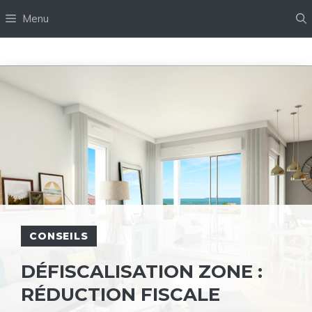
Aller
Menu
au
contenu
CONSEILS
DÉFISCALISATION ZONE :
RÉDUCTION FISCALE