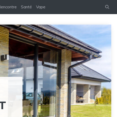
encontre
Santé
Vape
T